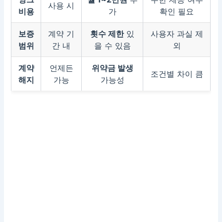
사용 시
비용
가
확인 필요
보증
계약 기
횟수 제한
있
사용자 과실 제
범위
간 내
을 수 있음
외
계약
언제든
위약금 발생
조건별 차이 큼
해지
가능
가능성