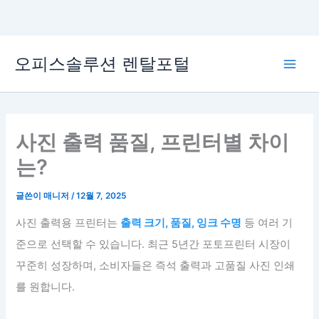
콘
오피스솔루션 렌탈포털
텐
Main
츠
로
Men
건
너
사진 출력 품질, 프린터별 차이
뛰
는?
기
글쓴이
매니저
/
12월 7, 2025
사진 출력용 프린터는
출력 크기, 품질, 잉크 수명
등 여러 기
준으로 선택할 수 있습니다. 최근 5년간 포토프린터 시장이
꾸준히 성장하며, 소비자들은 즉석 출력과 고품질 사진 인쇄
를 원합니다.