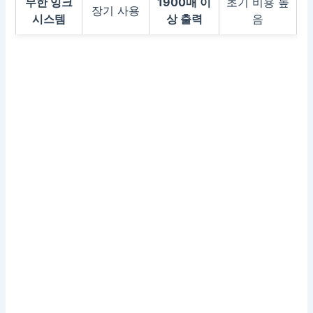
무한 잉크
1900매 이
초기 비용 높
장기 사용
시스템
상 출력
음