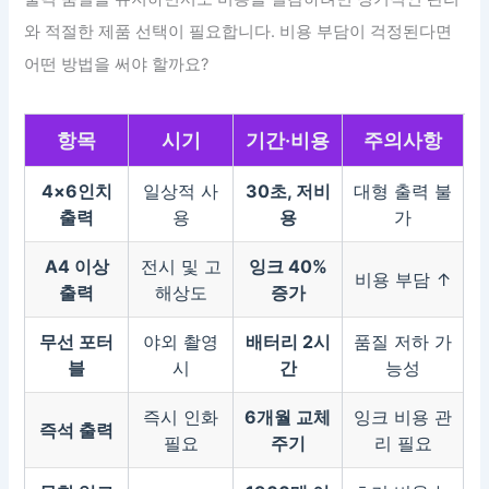
와 적절한 제품 선택이 필요합니다. 비용 부담이 걱정된다면
어떤 방법을 써야 할까요?
항목
시기
기간·비용
주의사항
4×6인치
일상적 사
30초, 저비
대형 출력 불
출력
용
용
가
A4 이상
전시 및 고
잉크 40%
비용 부담 ↑
출력
해상도
증가
무선 포터
야외 촬영
배터리 2시
품질 저하 가
블
시
간
능성
즉시 인화
6개월 교체
잉크 비용 관
즉석 출력
필요
주기
리 필요