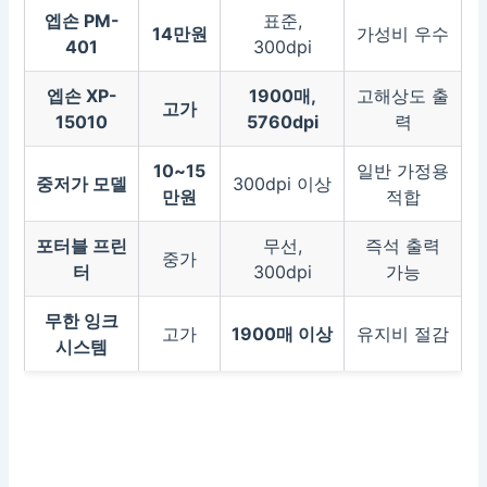
엡손 PM-
표준,
14만원
가성비 우수
401
300dpi
엡손 XP-
1900매,
고해상도 출
고가
15010
5760dpi
력
10~15
일반 가정용
중저가 모델
300dpi 이상
만원
적합
포터블 프린
무선,
즉석 출력
중가
터
300dpi
가능
무한 잉크
고가
1900매 이상
유지비 절감
시스템