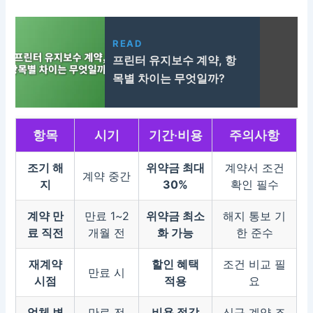
READ
프린터 유지보수 계약, 항
목별 차이는 무엇일까?
항목
시기
기간·비용
주의사항
조기 해
위약금 최대
계약서 조건
계약 중간
지
30%
확인 필수
계약 만
만료 1~2
위약금 최소
해지 통보 기
료 직전
개월 전
화 가능
한 준수
재계약
할인 혜택
조건 비교 필
만료 시
시점
적용
요
업체 변
만료 전
비용 절감
신규 계약 조