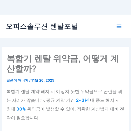
콘
오피스솔루션 렌탈포털
텐
Main
츠
로
Men
건
너
복합기 렌탈 위약금, 어떻게 계
뛰
산할까?
기
글쓴이
매니저
/
11월 26, 2025
복합기 렌탈 계약 해지 시 예상치 못한 위약금으로 곤란을 겪
는 사례가 많습니다. 평균 계약 기간
2~3년
내 중도 해지 시
최대
30%
위약금이 발생할 수 있어, 정확한 계산법과 대비 전
략이 필요합니다.