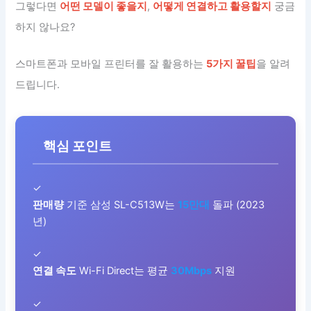
그렇다면
어떤 모델이 좋을지
,
어떻게 연결하고 활용할지
궁금
하지 않나요?
스마트폰과 모바일 프린터를 잘 활용하는
5가지 꿀팁
을 알려
드립니다.
핵심 포인트
✓
판매량
기준 삼성 SL-C513W는
15만대
돌파 (2023
년)
✓
연결 속도
Wi-Fi Direct는 평균
30Mbps
지원
✓