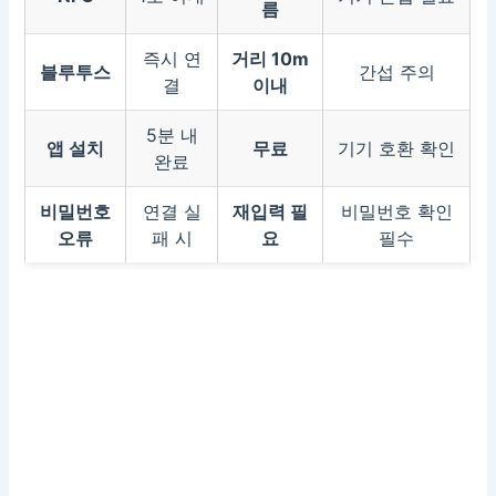
름
즉시 연
거리 10m
블루투스
간섭 주의
결
이내
5분 내
앱 설치
무료
기기 호환 확인
완료
비밀번호
연결 실
재입력 필
비밀번호 확인
오류
패 시
요
필수