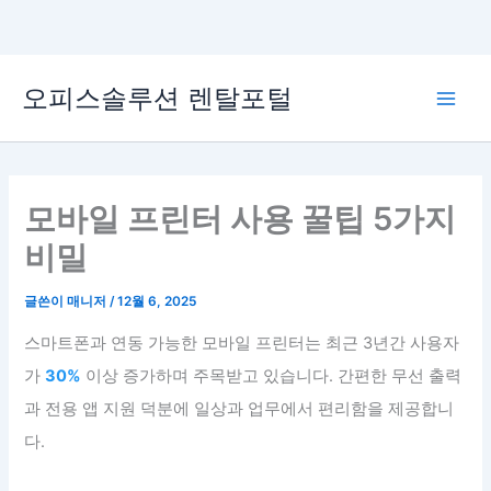
콘
오피스솔루션 렌탈포털
텐
Main
츠
로
Men
건
너
모바일 프린터 사용 꿀팁 5가지
뛰
비밀
기
글쓴이
매니저
/
12월 6, 2025
스마트폰과 연동 가능한 모바일 프린터는 최근 3년간 사용자
가
30%
이상 증가하며 주목받고 있습니다. 간편한 무선 출력
과 전용 앱 지원 덕분에 일상과 업무에서 편리함을 제공합니
다.