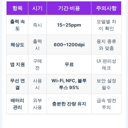
항목
시기
기간·비용
주의사항
출력 속
모델별 차
즉시
15~25ppm
도
이 확인
출력
용지 종류
해상도
600~1200dpi
시
와 맞춤
구매
UI 편리성
앱 지원
무료
전
체크
무선 연
사용
Wi-Fi, NFC, 블루
보안 설정
결
시
투스 95%
필수
배터리
외부
급속 방전
충분한 잔량 유지
관리
사용
주의