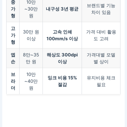
중
10만
브랜드별 기능
가
~30만
내구성 3년 평균
차이 있음
형
원
고
30만 원
고속 인쇄
가격 대비 활용
가
이상
100mm/s 이상
도 고려
형
엡
8만~35
해상도 300dpi
가격대별 모델
손
만 원
이상
별 상이
브
10만
잉크 비용 15%
유지비용 체크
라
~40만
절감
필요
더
원