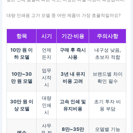
대량 인쇄용 고가 모델 중 어떤 제품이 가장 효율적일까요?
항목
시기
기간·비용
주의사항
10만 원 이
언제
구매 후 즉시
내구성 낮음,
하 모델
든지
사용
초보자 적합
업무
10만~30
3년 내 유지
브랜드별 차이
시작
만 원 모델
비용 고려
확인 필수
시
대량
30만 원 이
고속 인쇄 및
초기 투자 비
인쇄
상 모델
유지비용
용 부담
시
사무
8만~35만
모델별 기능
엡손
용 적