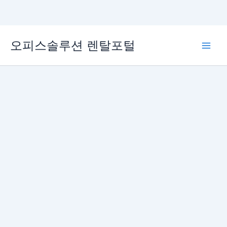
콘
오피스솔루션 렌탈포털
텐
Main
츠
로
Men
건
너
뛰
기