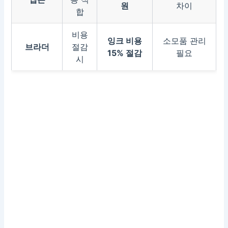
원
차이
합
비용
잉크 비용
소모품 관리
브라더
절감
15% 절감
필요
시