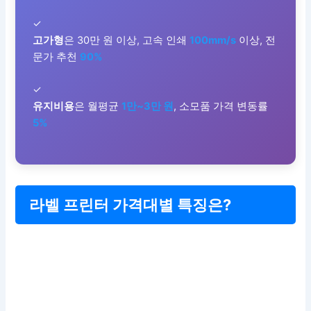
✓
고가형
은 30만 원 이상, 고속 인쇄
100mm/s
이상, 전
문가 추천
90%
✓
유지비용
은 월평균
1만~3만 원
, 소모품 가격 변동률
5%
라벨 프린터 가격대별 특징은?