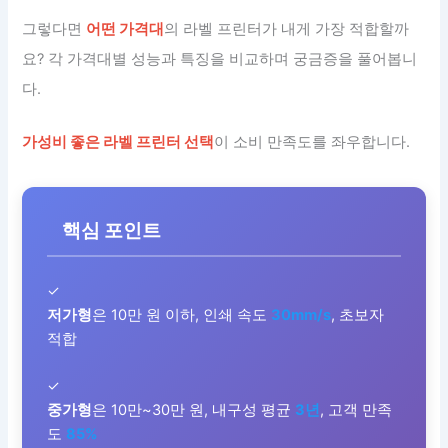
그렇다면
어떤 가격대
의 라벨 프린터가 내게 가장 적합할까
요? 각 가격대별 성능과 특징을 비교하며 궁금증을 풀어봅니
다.
가성비 좋은 라벨 프린터 선택
이 소비 만족도를 좌우합니다.
핵심 포인트
✓
저가형
은 10만 원 이하, 인쇄 속도
30mm/s
, 초보자
적합
✓
중가형
은 10만~30만 원, 내구성 평균
3년
, 고객 만족
도
85%