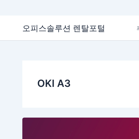
콘
오피스솔루션 렌탈포털
텐
츠
로
건
너
뛰
기
OKI A3