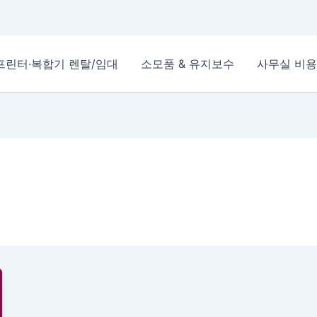
프린터·복합기 렌탈/임대
소모품 & 유지보수
사무실 비용