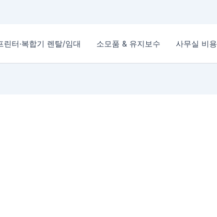
프린터·복합기 렌탈/임대
소모품 & 유지보수
사무실 비용