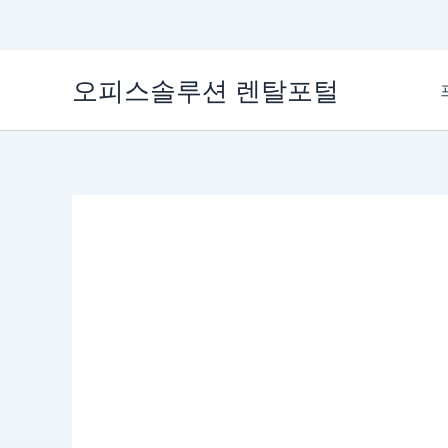
콘
오피스솔루션 렌탈포털
텐
츠
로
건
너
뛰
기