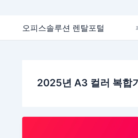
콘
오피스솔루션 렌탈포털
텐
츠
로
건
너
뛰
기
2025년 A3 컬러 복