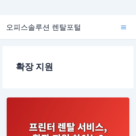
콘
오피스솔루션 렌탈포털
텐
Main
츠
로
Men
건
너
뛰
확장 지원
기