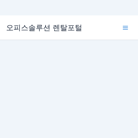
콘
오피스솔루션 렌탈포털
텐
Main
츠
로
Men
건
너
뛰
기