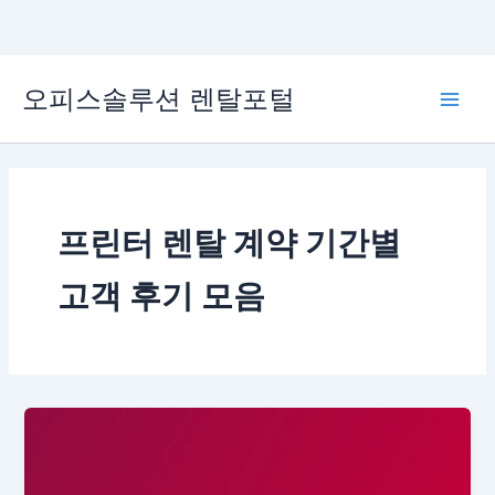
콘
오피스솔루션 렌탈포털
텐
Main
츠
로
Men
건
너
뛰
프린터 렌탈 계약 기간별
기
고객 후기 모음