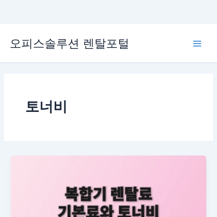
콘
오피스솔루션 렌탈포털
텐
Main
츠
로
Men
건
너
뛰
토너비
기