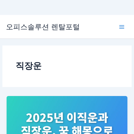
콘
오피스솔루션 렌탈포털
텐
Main
츠
로
Men
건
너
뛰
직장운
기