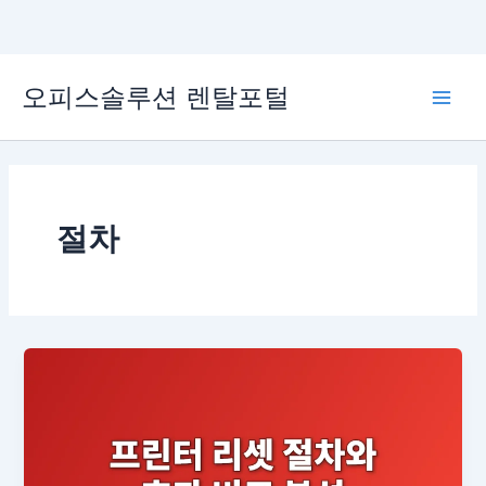
콘
오피스솔루션 렌탈포털
텐
Main
츠
로
Men
건
너
뛰
절차
기