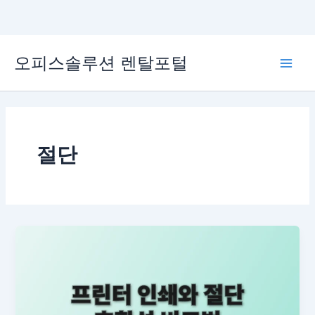
콘
오피스솔루션 렌탈포털
텐
Main
츠
로
Men
건
너
뛰
절단
기