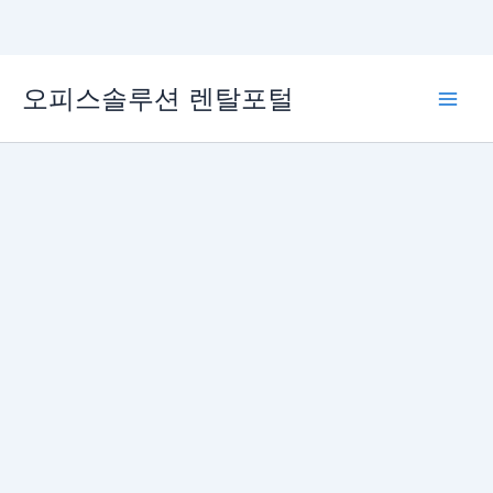
콘
오피스솔루션 렌탈포털
텐
Main
츠
로
Men
건
너
뛰
기