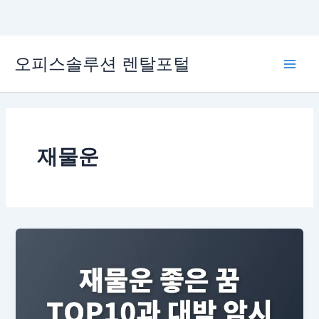
콘
오피스솔루션 렌탈포털
텐
Main
츠
로
Men
건
너
뛰
재물운
기