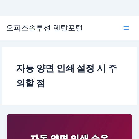
콘
오피스솔루션 렌탈포털
텐
Main
츠
로
Men
건
너
뛰
자동 양면 인쇄 설정 시 주
기
의할 점