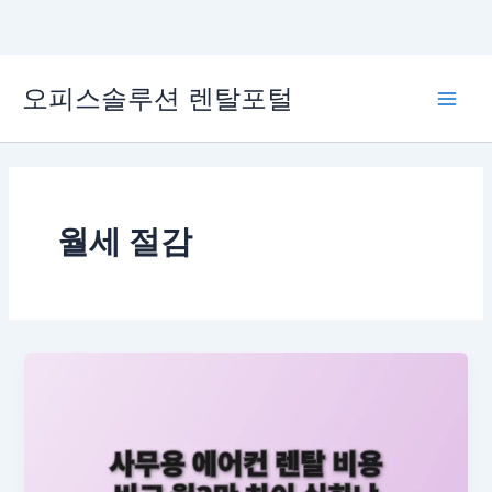
콘
오피스솔루션 렌탈포털
텐
Main
츠
로
Men
건
너
뛰
월세 절감
기