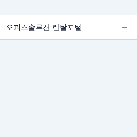
콘
오피스솔루션 렌탈포털
텐
Main
츠
로
Men
건
너
뛰
기