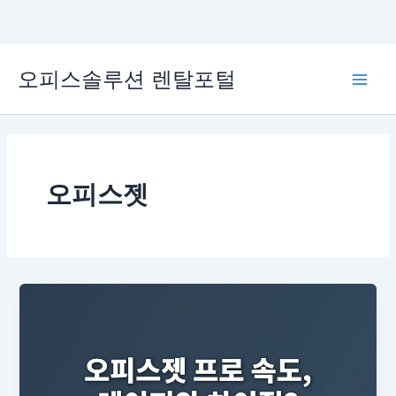
콘
오피스솔루션 렌탈포털
텐
Main
츠
로
Men
건
너
뛰
오피스젯
기