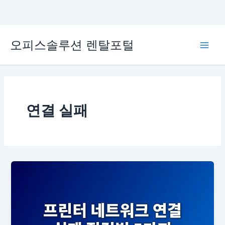
콘
오피스솔루션 렌탈포털
텐
Main
츠
로
Men
건
너
뛰
연결 실패
기