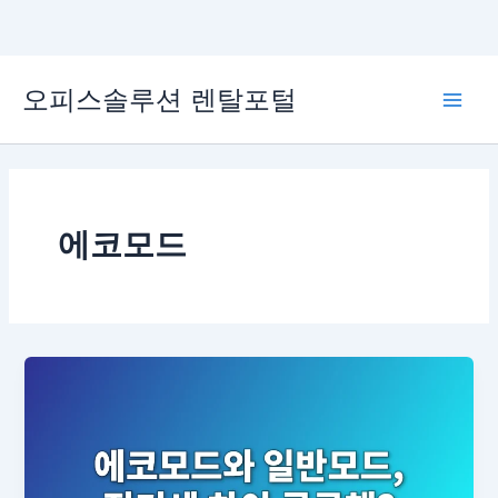
콘
오피스솔루션 렌탈포털
텐
Main
츠
로
Men
건
너
뛰
에코모드
기