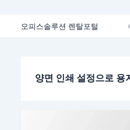
콘
오피스솔루션 렌탈포털
텐
츠
로
건
너
뛰
기
양면 인쇄 설정으로 용