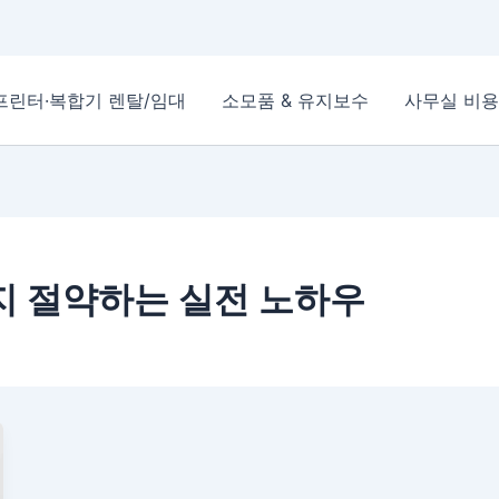
프린터·복합기 렌탈/임대
소모품 & 유지보수
사무실 비용
지 절약하는 실전 노하우