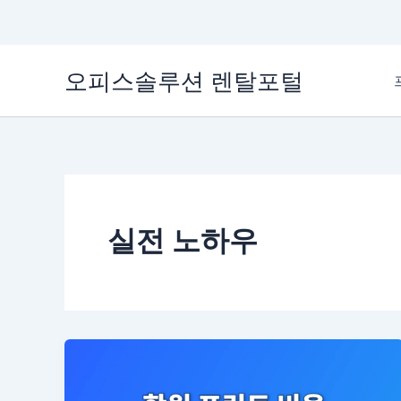
콘
오피스솔루션 렌탈포털
텐
츠
로
건
너
뛰
기
실전 노하우