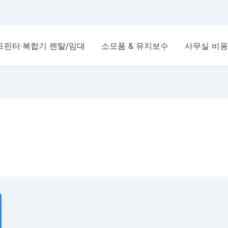
프린터·복합기 렌탈/임대
소모품 & 유지보수
사무실 비용