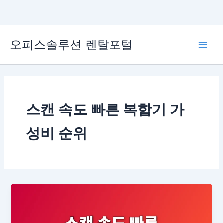
콘
오피스솔루션 렌탈포털
텐
Main
츠
로
Men
건
너
뛰
스캔 속도 빠른 복합기 가
기
성비 순위