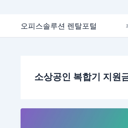
콘
오피스솔루션 렌탈포털
텐
츠
로
건
너
뛰
기
소상공인 복합기 지원금