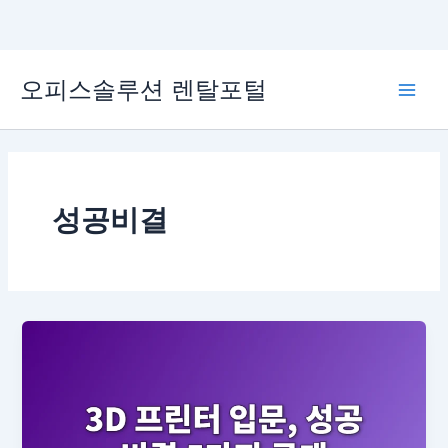
콘
오피스솔루션 렌탈포털
텐
Main
츠
로
Men
건
너
뛰
성공비결
기