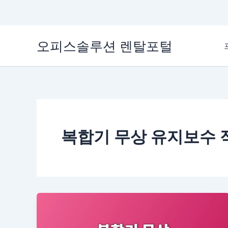
콘
오피스솔루션 렌탈포털
텐
츠
로
건
너
뛰
기
복합기 무상 유지보수 