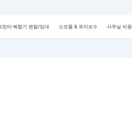
프린터·복합기 렌탈/임대
소모품 & 유지보수
사무실 비용