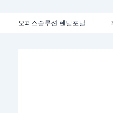
콘
오피스솔루션 렌탈포털
텐
츠
로
건
너
뛰
기