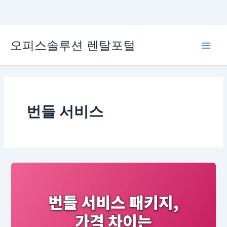
콘
오피스솔루션 렌탈포털
텐
Main
츠
로
Men
건
너
뛰
번들 서비스
기