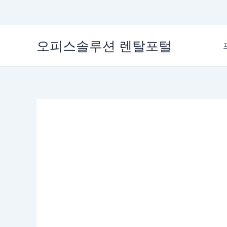
콘
오피스솔루션 렌탈포털
텐
츠
로
건
너
뛰
기