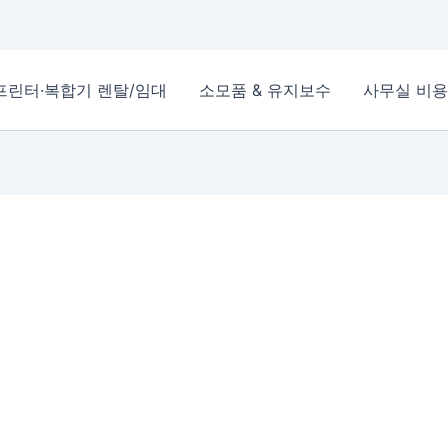
프린터·복합기 렌탈/임대
소모품 & 유지보수
사무실 비용