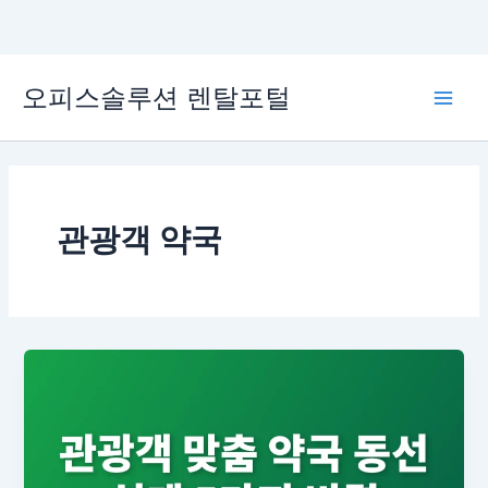
콘
오피스솔루션 렌탈포털
텐
Main
츠
로
Men
건
너
뛰
관광객 약국
기