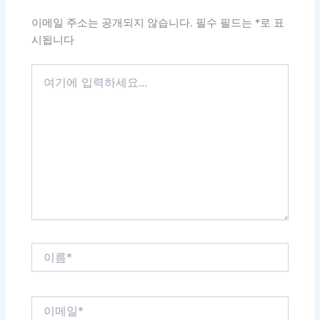
이메일 주소는 공개되지 않습니다.
필수 필드는
*
로 표
시됩니다
여
기
에
입
력
하
세
요...
이
름
*
이
메