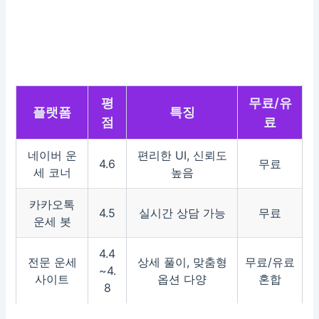
평
무료/유
플랫폼
특징
점
료
네이버 운
편리한 UI, 신뢰도
4.6
무료
세 코너
높음
카카오톡
4.5
실시간 상담 가능
무료
운세 봇
4.4
전문 운세
상세 풀이, 맞춤형
무료/유료
~4.
사이트
옵션 다양
혼합
8