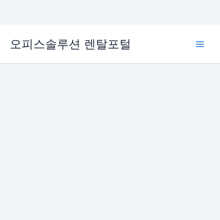
콘
오피스솔루션 렌탈포털
텐
Main
츠
로
Men
건
너
뛰
기