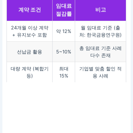
임대료
계약 조건
비고
절감률
24개월 이상 계약
월 임대료 기준 (출
약 12%
+ 유지보수 포함
처: 한국금융연구원)
총 임대료 기준 사례
선납금 활용
5~10%
다수 존재
대량 계약 (복합기
최대
기업별 맞춤 할인 적
등)
15%
용 사례