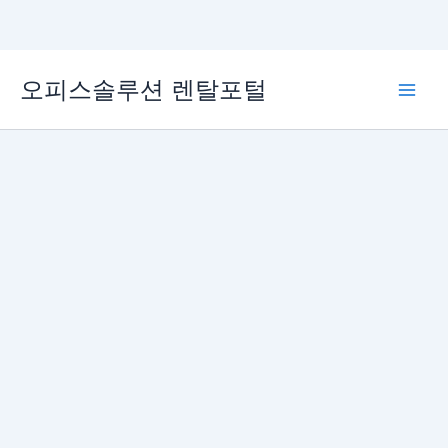
콘
오피스솔루션 렌탈포털
텐
Main
츠
로
Men
건
너
뛰
기