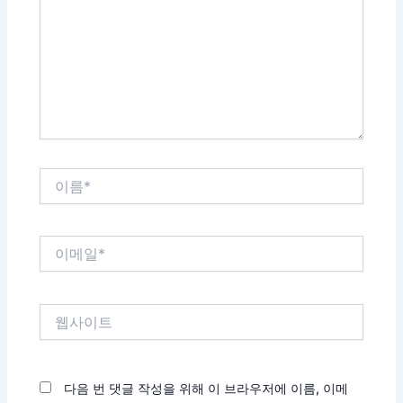
입
력
하
세
요...
이
름
*
이
메
일
*
웹
사
이
트
다음 번 댓글 작성을 위해 이 브라우저에 이름, 이메