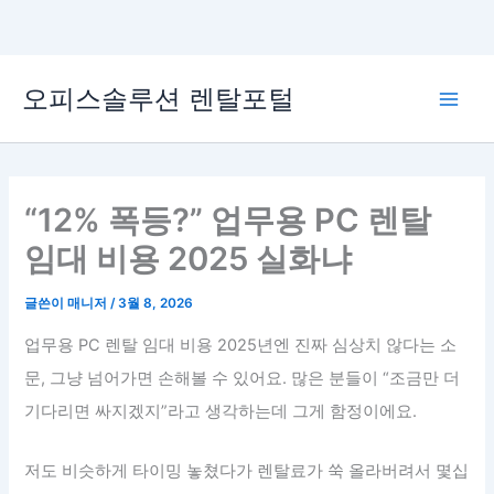
콘
오피스솔루션 렌탈포털
텐
Main
츠
로
Men
건
너
“12% 폭등?” 업무용 PC 렌탈
뛰
임대 비용 2025 실화냐
기
글쓴이
매니저
/
3월 8, 2026
업무용 PC 렌탈 임대 비용 2025년엔 진짜 심상치 않다는 소
문, 그냥 넘어가면 손해볼 수 있어요. 많은 분들이 “조금만 더
기다리면 싸지겠지”라고 생각하는데 그게 함정이에요.
저도 비슷하게 타이밍 놓쳤다가 렌탈료가 쑥 올라버려서 몇십