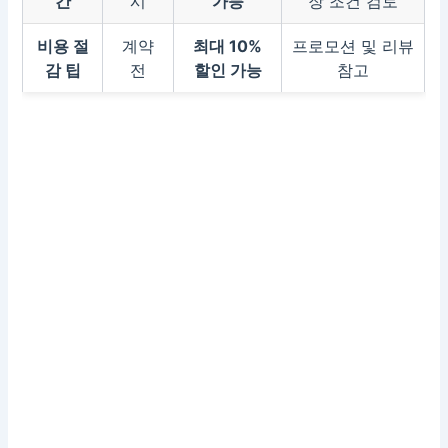
간
시
가능
장 조건 검토
비용 절
계약
최대 10%
프로모션 및 리뷰
감 팁
전
할인 가능
참고