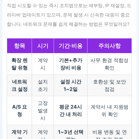
직접 시도할 수 있는 즉시 조치법으로는 재부팅, IP 재설정, 드
라이버 업데이트가 있으며, 문제 발생 시 신속한 대응이 중요
합니다. 네트워크 문제를 쉽게 해결하는 방법은 무엇일까요?
항목
시기
기간·비용
주의사항
확장 렌
계약
기본+추가
사무 환경 적합성
탈 유형
시
장비 비용
확인
네트워
설치
설정 시간
호환성 및 보안
크 설정
초기
1~2일
점검
고장
A/S 요
평균 24시
계약서 내 지원범
발생
청
간 내 처리
위 확인
시
계약 기
계약
1~3년 선택
비용 변동 및 연