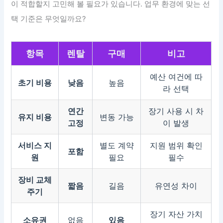
이 적합할지 고민해 볼 필요가 있습니다. 업무 환경에 맞는 선
택 기준은 무엇일까요?
항목
렌탈
구매
비고
예산 여건에 따
초기 비용
낮음
높음
라 선택
연간
장기 사용 시 차
유지 비용
변동 가능
고정
이 발생
서비스 지
별도 계약
지원 범위 확인
포함
원
필요
필수
장비 교체
짧음
길음
유연성 차이
주기
장기 자산 가치
소유권
없음
있음