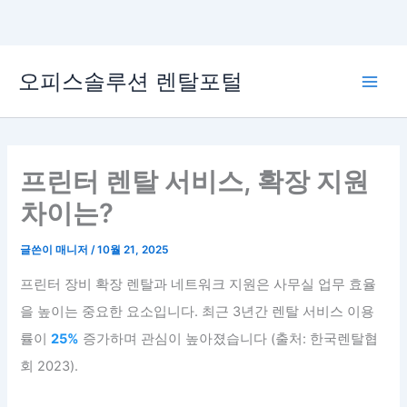
콘
오피스솔루션 렌탈포털
텐
Main
츠
로
Men
건
너
프린터 렌탈 서비스, 확장 지원
뛰
차이는?
기
글쓴이
매니저
/
10월 21, 2025
프린터 장비 확장 렌탈과 네트워크 지원은 사무실 업무 효율
을 높이는 중요한 요소입니다. 최근 3년간 렌탈 서비스 이용
률이
25%
증가하며 관심이 높아졌습니다 (출처: 한국렌탈협
회 2023).