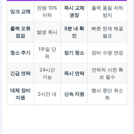
잔량 10%
즉시 교체
출력 품질 저하
잉크 교체
이하
권장
방지
출력 오류
5분 내 확
빠른 문제 해결
발생 즉시
점검
인
필요
1주일 단
청소 주기
정기 청소
장비 수명 연장
위
24시간
연락처 사전 확
긴급 연락
즉시 연락
가능
보 필수
대체 장비
행사 중단 최소
2시간 내
신속 지원
지원
화