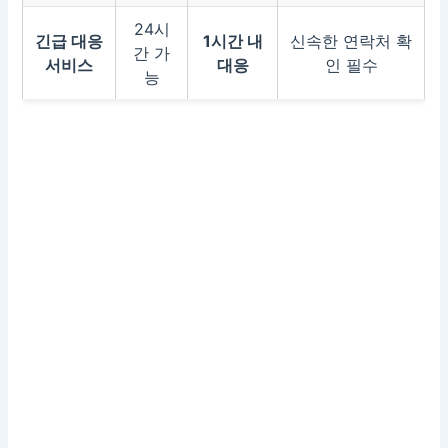
24시
긴급 대응
1시간 내
신속한 연락처 확
간 가
서비스
대응
인 필수
능