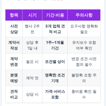
항목
시기
기간·비용
주의사항
사전
행사 2주
3개 업체 견
요구사항 명확화
상담
전
적 비교
필요
계약서
상담 후
1주~1개월
유지보수 포함
작성
1일 내
기간
여부 확인
계약
변경 조건 사전
필요 시
조건별 상이
변경
합의 필수
분쟁
명확한 조건
불명확 조항 주
계약 전
예방
기재
의
견적
가격·서비스
총비용 확인 필
상담 시
비교
포함
수