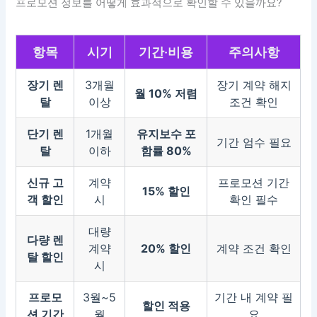
프로모션 정보를 어떻게 효과적으로 확인할 수 있을까요?
항목
시기
기간·비용
주의사항
장기 렌
3개월
장기 계약 해지
월 10% 저렴
탈
이상
조건 확인
단기 렌
1개월
유지보수 포
기간 엄수 필요
탈
이하
함률 80%
신규 고
계약
프로모션 기간
15% 할인
객 할인
시
확인 필수
대량
다량 렌
계약
20% 할인
계약 조건 확인
탈 할인
시
프로모
3월~5
기간 내 계약 필
할인 적용
션 기간
월
요