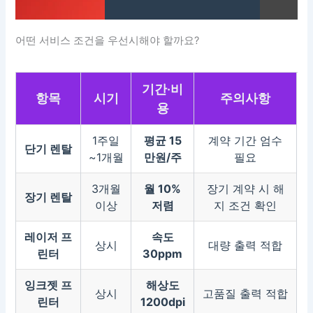
어떤 서비스 조건을 우선시해야 할까요?
기간·비
항목
시기
주의사항
용
1주일
평균 15
계약 기간 엄수
단기 렌탈
~1개월
만원/주
필요
3개월
월 10%
장기 계약 시 해
장기 렌탈
이상
저렴
지 조건 확인
레이저 프
속도
상시
대량 출력 적합
린터
30ppm
잉크젯 프
해상도
상시
고품질 출력 적합
린터
1200dpi