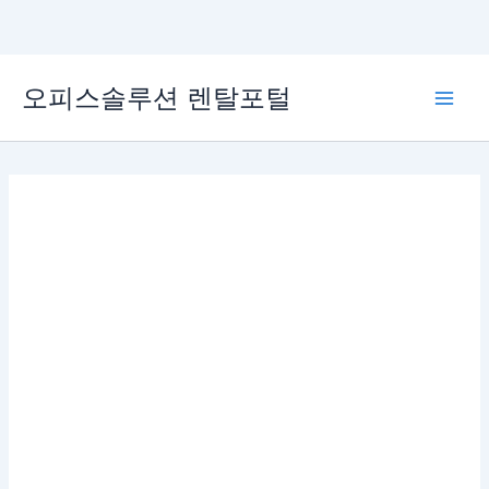
콘
오피스솔루션 렌탈포털
텐
Main
츠
로
Men
건
너
뛰
기