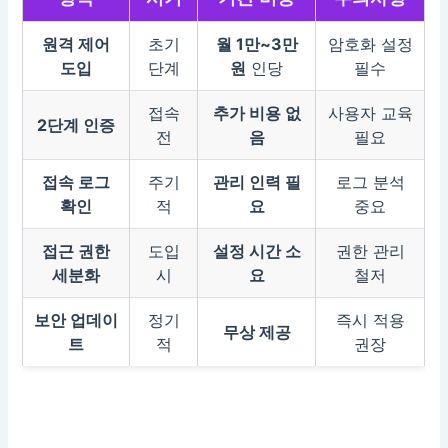
원격 제어
초기
월 1만~3만
암호화 설정
도입
단계
원
인당
필수
접속
추가 비용 없
사용자 교육
2단계 인증
전
음
필요
접속 로그
주기
관리 인력 필
로그 분석
확인
적
요
중요
접근 권한
도입
설정 시간 소
권한 관리
세분화
시
요
철저
보안 업데이
정기
즉시 적용
무상 제공
트
적
권장