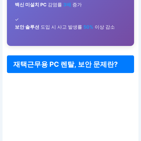
백신 미설치 PC
감염률
3배
증가
✓
보안 솔루션
도입 시 사고 발생률
50%
이상 감소
재택근무용 PC 렌탈, 보안 문제란?