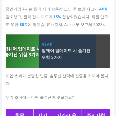
중견기업 A사는 원격 제어 솔루션 도입 후 보안 사고가
40%
감소했고, 원격 접속 속도가
15%
향상되었습니다. 직원 만족
도 또한
85%
에 달했습니다 (출처: A사 내부 보고서 2023).
READ
펌웨어 업데이트 시 숨겨진
위험 3가지
도입 효과가 분명한 만큼, 솔루션 선택에 신중을 기해야 합니
다.
우리 조직에는 어떤 솔루션이 맞을까요?
항목
시기
기간·비용
주의사항