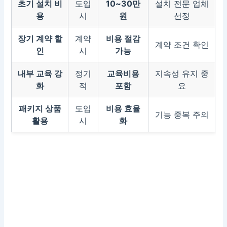
초기 설치 비
도입
10~30만
설치 전문 업체
용
시
원
선정
장기 계약 할
계약
비용 절감
계약 조건 확인
인
시
가능
내부 교육 강
정기
교육비용
지속성 유지 중
화
적
포함
요
패키지 상품
도입
비용 효율
기능 중복 주의
활용
시
화