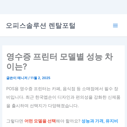
콘
오피스솔루션 렌탈포털
텐
Main
츠
로
Men
건
너
영수증 프린터 모델별 성능 차
뛰
이는?
기
글쓴이
매니저
/
11월 2, 2025
POS용 영수증 프린터는 카페, 음식점 등 소매점에서 필수 장
비입니다. 최근 한국엡손이 디자인과 편의성을 강화한 신제품
을 출시하며 선택지가 다양해졌습니다.
그렇다면
어떤 모델을 선택
해야 할까요?
성능과 가격, 유지비