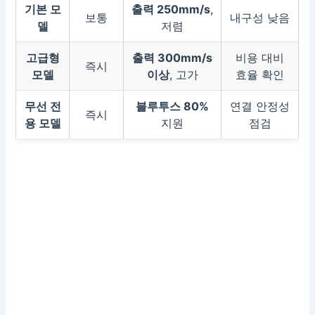
기본 모
출력 250mm/s
,
보통
내구성 낮음
델
저렴
고급형
출력 300mm/s
비용 대비
즉시
모델
이상
, 고가
효율 확인
무선 전
블루투스 80%
연결 안정성
즉시
용 모델
지원
점검