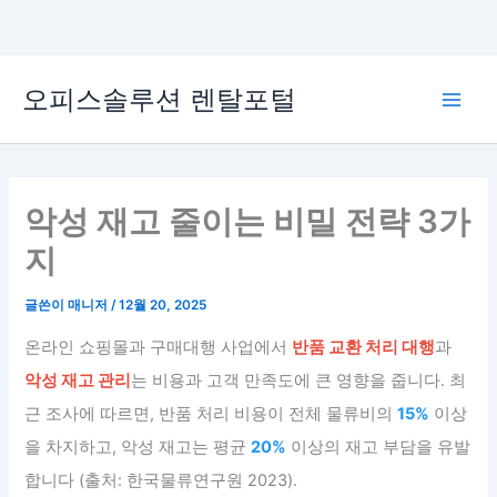
콘
오피스솔루션 렌탈포털
텐
Main
츠
로
Men
건
너
악성 재고 줄이는 비밀 전략 3가
뛰
지
기
글쓴이
매니저
/
12월 20, 2025
온라인 쇼핑몰과 구매대행 사업에서
반품 교환 처리 대행
과
악성 재고 관리
는 비용과 고객 만족도에 큰 영향을 줍니다. 최
근 조사에 따르면, 반품 처리 비용이 전체 물류비의
15%
이상
을 차지하고, 악성 재고는 평균
20%
이상의 재고 부담을 유발
합니다 (출처: 한국물류연구원 2023).