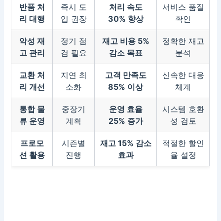
반품 처
즉시 도
처리 속도
서비스 품질
리 대행
입 권장
30% 향상
확인
악성 재
정기 점
재고 비용 5%
정확한 재고
고 관리
검 필요
감소 목표
분석
교환 처
지연 최
고객 만족도
신속한 대응
리 개선
소화
85% 이상
체계
통합 물
중장기
운영 효율
시스템 호환
류 운영
계획
25% 증가
성 검토
프로모
시즌별
재고 15% 감소
적절한 할인
션 활용
진행
효과
율 설정