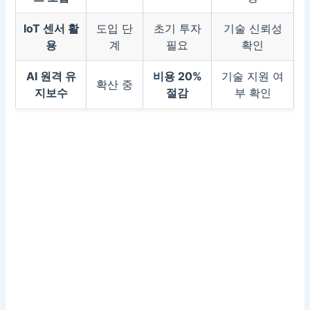
IoT 센서 활
도입 단
초기 투자
기술 신뢰성
용
계
필요
확인
AI 원격 유
비용 20%
기술 지원 여
확산 중
지보수
절감
부 확인