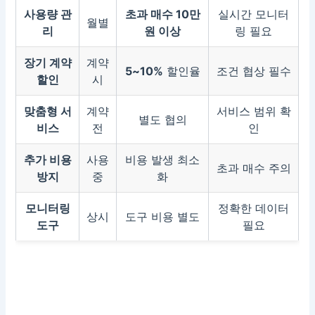
사용량 관
초과 매수 10만
실시간 모니터
월별
리
원 이상
링 필요
장기 계약
계약
5~10%
할인율
조건 협상 필수
할인
시
맞춤형 서
계약
서비스 범위 확
별도 협의
비스
전
인
추가 비용
사용
비용 발생 최소
초과 매수 주의
방지
중
화
모니터링
정확한 데이터
상시
도구 비용 별도
도구
필요