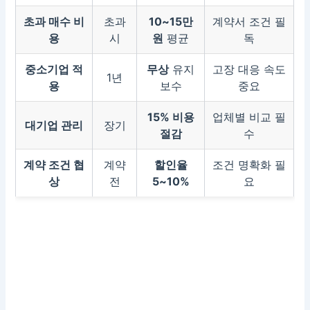
초과 매수 비
초과
10~15만
계약서 조건 필
용
시
원
평균
독
중소기업 적
무상
유지
고장 대응 속도
1년
용
보수
중요
15% 비용
업체별 비교 필
대기업 관리
장기
절감
수
계약 조건 협
계약
할인율
조건 명확화 필
상
전
5~10%
요