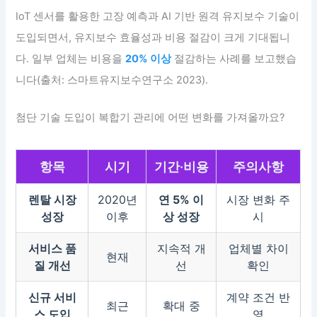
IoT 센서를 활용한 고장 예측과 AI 기반 원격 유지보수 기술이
도입되면서, 유지보수 효율성과 비용 절감이 크게 기대됩니
다. 일부 업체는 비용을
20% 이상
절감하는 사례를 보고했습
니다(출처: 스마트유지보수연구소 2023).
첨단 기술 도입이 복합기 관리에 어떤 변화를 가져올까요?
항목
시기
기간·비용
주의사항
렌탈 시장
2020년
연 5% 이
시장 변화 주
성장
이후
상 성장
시
서비스 품
지속적 개
업체별 차이
현재
질 개선
선
확인
신규 서비
계약 조건 반
최근
확대 중
스 도입
영