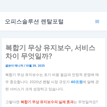
콘
오피스솔루션 렌탈포털
텐
Main
츠
로
Men
건
너
복합기 무상 유지보수, 서비스
뛰
차이 무엇일까?
기
글쓴이
매니저
/
10월 29, 2025
복합기 무상 유지보수는 초기 비용 절감과 안정적 운영에 매
우 중요합니다. 2020년 렌탈 시장 규모가
40조원
에 달해 관
련 서비스가 크게 성장하고 있습니다.
그렇다면
복합기 무상 유지보수의 실제 효과
는 무엇일까요?