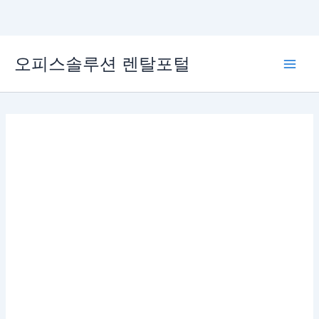
콘
오피스솔루션 렌탈포털
텐
Main
츠
로
Men
건
너
뛰
기