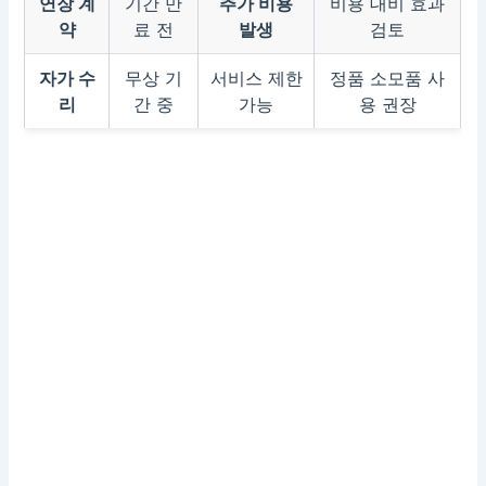
연장 계
기간 만
추가 비용
비용 대비 효과
약
료 전
발생
검토
자가 수
무상 기
서비스 제한
정품 소모품 사
리
간 중
가능
용 권장