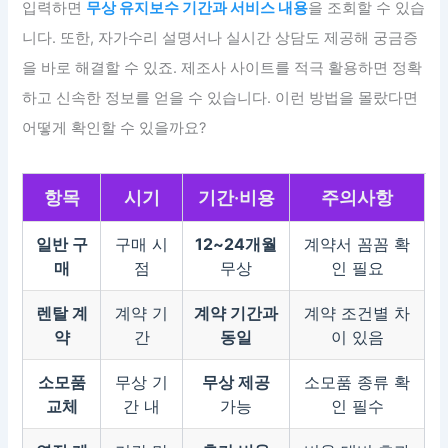
입력하면
무상 유지보수 기간과 서비스 내용
을 조회할 수 있습
니다. 또한, 자가수리 설명서나 실시간 상담도 제공해 궁금증
을 바로 해결할 수 있죠. 제조사 사이트를 적극 활용하면 정확
하고 신속한 정보를 얻을 수 있습니다. 이런 방법을 몰랐다면
어떻게 확인할 수 있을까요?
항목
시기
기간·비용
주의사항
일반 구
구매 시
12~24개월
계약서 꼼꼼 확
매
점
무상
인 필요
렌탈 계
계약 기
계약 기간과
계약 조건별 차
약
간
동일
이 있음
소모품
무상 기
무상 제공
소모품 종류 확
교체
간 내
가능
인 필수