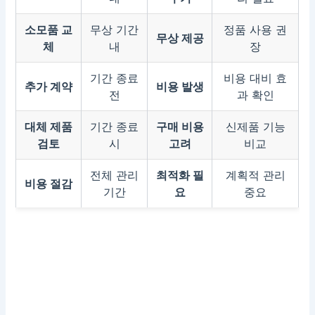
소모품 교
무상 기간
정품 사용 권
무상 제공
체
내
장
기간 종료
비용 대비 효
추가 계약
비용 발생
전
과 확인
대체 제품
기간 종료
구매 비용
신제품 기능
검토
시
고려
비교
전체 관리
최적화 필
계획적 관리
비용 절감
기간
요
중요