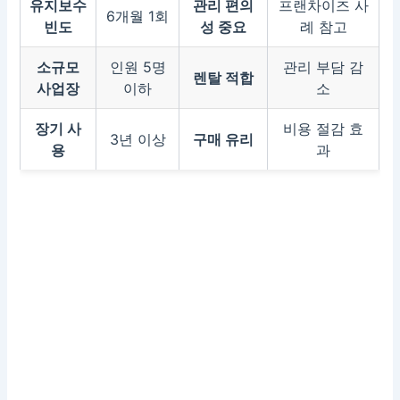
유지보수
관리 편의
프랜차이즈 사
6개월 1회
빈도
성 중요
례 참고
소규모
인원 5명
관리 부담 감
렌탈 적합
사업장
이하
소
장기 사
비용 절감 효
3년 이상
구매 유리
용
과