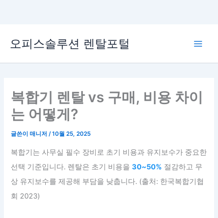
콘
오피스솔루션 렌탈포털
텐
Main
츠
로
Men
건
너
복합기 렌탈 vs 구매, 비용 차이
뛰
는 어떻게?
기
글쓴이
매니저
/
10월 25, 2025
복합기는 사무실 필수 장비로 초기 비용과 유지보수가 중요한
선택 기준입니다. 렌탈은 초기 비용을
30~50%
절감하고 무
상 유지보수를 제공해 부담을 낮춥니다. (출처: 한국복합기협
회 2023)