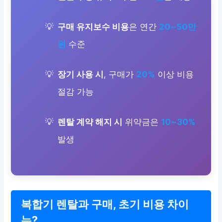
구매 유지보수 비용
은 연간
20~50만
원
수준
장기 사용 시
, 구매가
20%
이상 비용
절감 가능
렌탈 계약 해지 시
위약금은
10~30%
발생
복합기 렌탈과 구매, 초기 비용 차이
는?