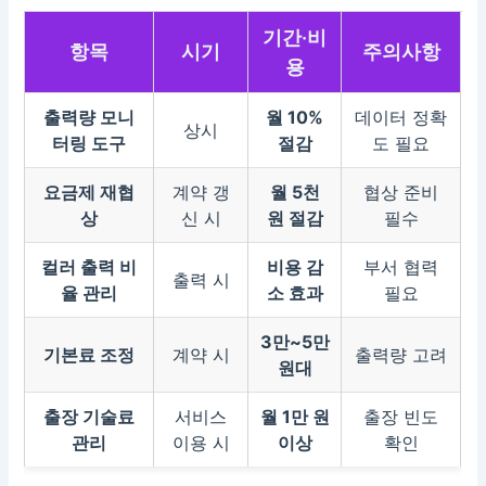
기간·비
항목
시기
주의사항
용
출력량 모니
월 10%
데이터 정확
상시
터링 도구
절감
도 필요
요금제 재협
계약 갱
월 5천
협상 준비
상
신 시
원 절감
필수
컬러 출력 비
비용 감
부서 협력
출력 시
율 관리
소 효과
필요
3만~5만
기본료 조정
계약 시
출력량 고려
원대
출장 기술료
서비스
월 1만 원
출장 빈도
관리
이용 시
이상
확인