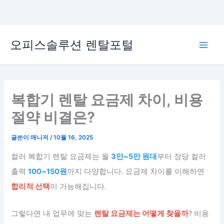
콘
오피스솔루션 렌탈포털
텐
Main
츠
로
Men
건
너
복합기 렌탈 요금제 차이, 비용
뛰
절약 비결은?
기
글쓴이
매니저
/
10월 16, 2025
컬러 복합기 렌탈 요금제는 월
3만~5만 원대
부터 장당 컬러
출력
100~150원
까지 다양합니다. 요금제 차이를 이해하면
합리적 선택
이 가능해집니다.
그렇다면 내 업무에 맞는
렌탈 요금제는 어떻게 찾을까
? 비용