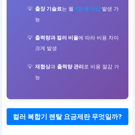
출장 기술료
는 월
1만 원 이상
발생 가
능
출력량과 컬러 비율
에 따라 비용 차이
크게 발생
재협상
과
출력량 관리
로 비용 절감 가
능
컬러 복합기 렌탈 요금제란 무엇일까?