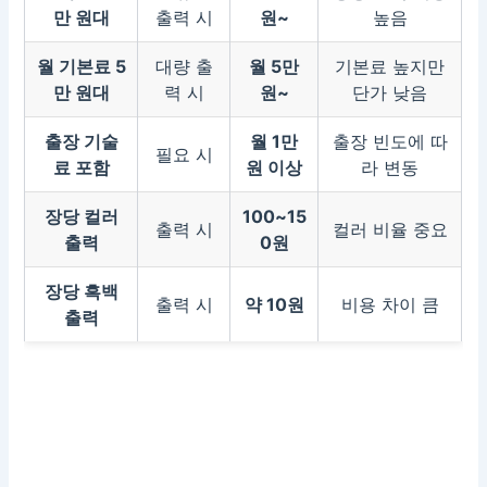
만 원대
출력 시
원~
높음
월 기본료 5
대량 출
월 5만
기본료 높지만
만 원대
력 시
원~
단가 낮음
출장 기술
월 1만
출장 빈도에 따
필요 시
료 포함
원 이상
라 변동
장당 컬러
100~15
출력 시
컬러 비율 중요
출력
0원
장당 흑백
출력 시
약 10원
비용 차이 큼
출력