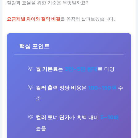
절감과 효율을 위한 기준은 무엇일까요?
요금제별 차이와 절약 비결
을 꼼꼼히 살펴보겠습니다.
핵심 포인트
월 기본료
는
3만~5만 원대
로 다양
컬러 출력 장당 비용
은
100~150원
수
준
컬러 토너 단가
가 흑백 대비
5~10배
높음