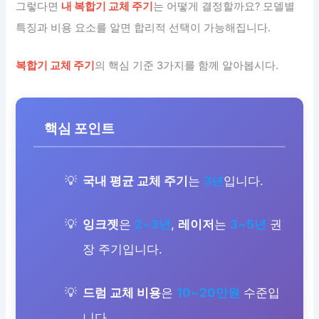
그렇다면
내 복합기 교체 주기
는 어떻게 결정할까요? 모델별
특징과 비용 요소를 알면 합리적 선택이 가능해집니다.
복합기 교체 주기
의 핵심 기준 3가지를 함께 알아봅시다.
핵심 포인트
국내 평균 교체 주기
는
3년
입니다.
잉크젯
은
2~3년
,
레이저
는
3~5년
권
장 주기입니다.
드럼 교체 비용
은
10~20만원
수준입
니다.