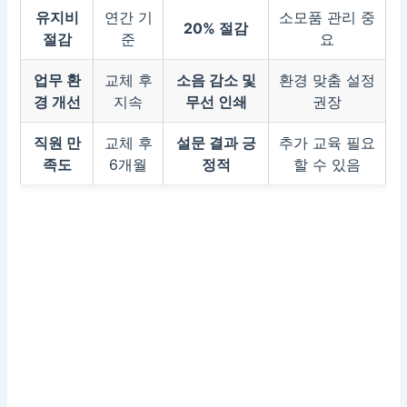
유지비
연간 기
소모품 관리 중
20% 절감
절감
준
요
업무 환
교체 후
소음 감소 및
환경 맞춤 설정
경 개선
지속
무선 인쇄
권장
직원 만
교체 후
설문 결과 긍
추가 교육 필요
족도
6개월
정적
할 수 있음