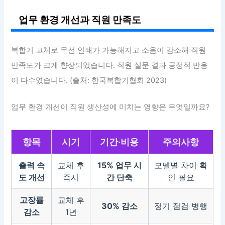
업무 환경 개선과 직원 만족도
복합기 교체로 무선 인쇄가 가능해지고 소음이 감소해 직원
만족도가 크게 향상되었습니다. 직원 설문 결과 긍정적 반응
이 다수였습니다. (출처: 한국복합기협회 2023)
업무 환경 개선이 직원 생산성에 미치는 영향은 무엇일까요?
항목
시기
기간·비용
주의사항
출력 속
교체 후
15% 업무 시
모델별 차이 확
도 개선
즉시
간 단축
인 필요
고장률
교체 후
30% 감소
정기 점검 병행
감소
1년