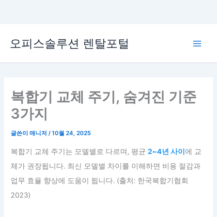
콘
오피스솔루션 렌탈포털
텐
Main
츠
로
Men
건
너
복합기 교체 주기, 숨겨진 기준
뛰
3가지
기
글쓴이
매니저
/
10월 24, 2025
복합기 교체 주기는 모델별로 다르며, 평균
2~4년 사이
에 교
체가 권장됩니다. 최신 모델별 차이를 이해하면 비용 절감과
업무 효율 향상에 도움이 됩니다. (출처: 한국복합기협회
2023)