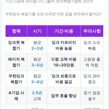
기간 사용에 유리합니다. (출처: 한국복합기협회 2023)
무한잉크 복합기를 오래 쓰려면 어떤 점을 유의해야 할까요?
항목
시기
기간·비용
주의사항
잉크젯 복
평균
잉크 카트리지
잉크 소모
합기
2~3년
비용 높음
빠름
레이저 복
평균
드럼 교체 비용
고용량 출
합기
3~5년
10~20만원
력 적합
무한잉크
평균
잉크 보충으로
잉크 관리
복합기
3~4년
비용 절감
중요
A기업 사
2.5년
정기 점검
업무 효율 향상
례
교체
필수