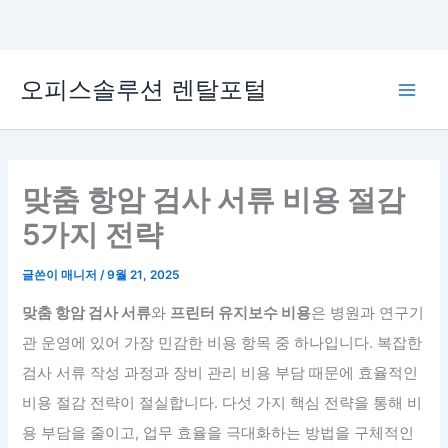
콘
오피스솔루션 렌탈포털
텐
Main
츠
로
Men
건
너
맞춤 항암 검사 서류 비용 절감
뛰
5가지 전략
기
글쓴이
매니저
/
9월 21, 2025
맞춤 항암 검사 서류
와
프린터 유지보수 비용
은 병원과 연구기
관 운영에 있어 가장 민감한 비용 항목 중 하나입니다. 복잡한
검사 서류 작성 과정과 장비 관리 비용 부담 때문에 효율적인
비용 절감 전략이 절실합니다. 다섯 가지 핵심 전략을 통해 비
용 부담을 줄이고, 업무 효율을 극대화하는 방법을 구체적인