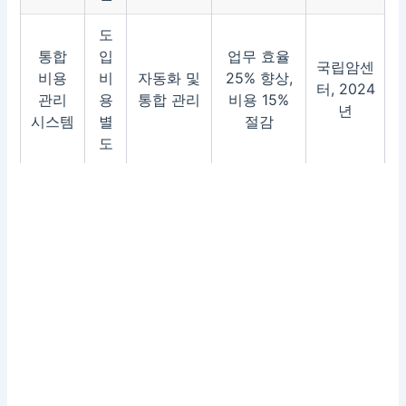
도
통합
입
업무 효율
국립암센
비용
비
자동화 및
25% 향상,
터, 2024
관리
용
통합 관리
비용 15%
년
시스템
별
절감
도