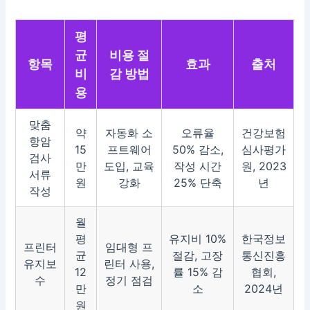
평
균
비용 절
항목
효과
출처
비
감 방법
용
맞춤
약
자동화 소
오류율
건강보험
항암
15
프트웨어
50% 감소,
심사평가
검사
만
도입, 교육
작성 시간
원, 2023
서류
원
강화
25% 단축
년
작성
월
평
유지비 10%
한국정보
프린터
임대형 프
균
절감, 고장
통신진흥
유지보
린터 사용,
12
률 15% 감
협회,
수
정기 점검
만
소
2024년
원