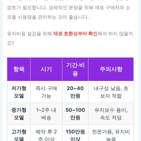
검토가 필요합니다. 경제적인 운영을 위해 재료 구매처와 소
모품 사용량을 관리하는 것이 좋습니다.
유지비용 절감을 위해
재료 호환성부터 확인
해야 하지 않을까
요?
기간·비
항목
시기
주의사항
용
저가형
즉시 구매
20~40
내구성 낮음, 초
모델
가능
만원
보자 적합
중가형
1~2주 내
50~100
유지보수 용이,
모델
배송
만원
속도 적당
고가형
예약 후 2
150만원
전문가용, 유지비
모델
주 이상
이상
높음