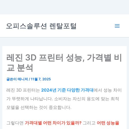
콘
오피스솔루션 렌탈포털
텐
Main
츠
로
Men
건
너
레진 3D 프린터 성능, 가격별 비
뛰
교 분석
기
글쓴이
매니저
/
11월 7, 2025
레진 3D 프린터는
2024년 기준 다양한 가격대
에서 성능 차이
가 뚜렷하게 나타납니다. 소비자는 자신의 용도에 맞는 최적
모델을 선택하는 것이 중요합니다.
그렇다면
가격대별 어떤 차이가 있을까?
그리고
어떤 성능을