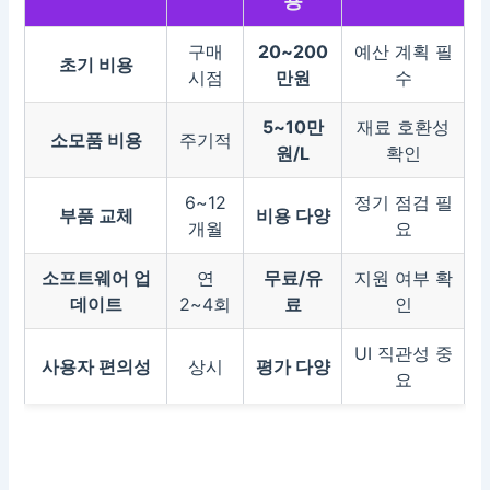
용
구매
20~200
예산 계획 필
초기 비용
시점
만원
수
5~10만
재료 호환성
소모품 비용
주기적
원/L
확인
6~12
정기 점검 필
부품 교체
비용 다양
개월
요
소프트웨어 업
연
무료/유
지원 여부 확
데이트
2~4회
료
인
UI 직관성 중
사용자 편의성
상시
평가 다양
요