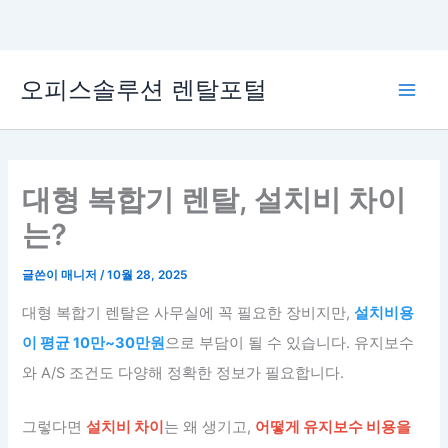
콘
오피스솔루션 렌탈포털
텐
Main
츠
로
Men
건
너
대형 복합기 렌탈, 설치비 차이
뛰
는?
기
글쓴이
매니저
/
10월 28, 2025
대형 복합기 렌탈은 사무실에 꼭 필요한 장비지만,
설치비용
이 평균 10만~30만원
으로 부담이 될 수 있습니다. 유지보수
와 A/S 조건도 다양해 정확한 정보가 필요합니다.
그렇다면
설치비 차이
는 왜 생기고,
어떻게 유지보수 비용을