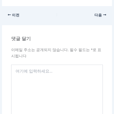
이전
다음
댓글 달기
이메일 주소는 공개되지 않습니다.
필수 필드는
*
로 표
시됩니다
여
기
에
입
력
하
세
요...