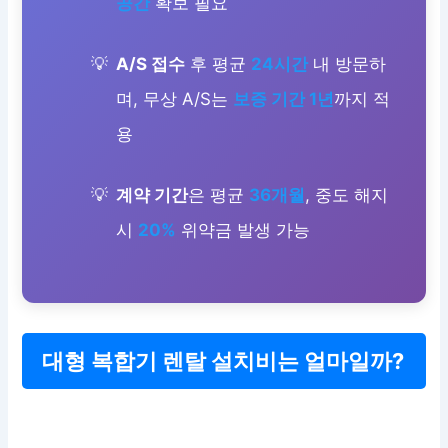
공간
확보 필요
A/S 접수
후 평균
24시간
내 방문하
며, 무상 A/S는
보증 기간 1년
까지 적
용
계약 기간
은 평균
36개월
, 중도 해지
시
20%
위약금 발생 가능
대형 복합기 렌탈 설치비는 얼마일까?