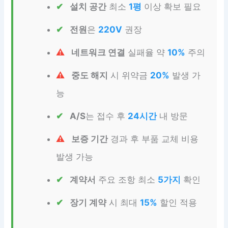
설치 공간
최소
1평
이상 확보 필요
전원
은
220V
권장
네트워크 연결
실패율 약
10%
주의
중도 해지
시 위약금
20%
발생 가
능
A/S
는 접수 후
24시간
내 방문
보증 기간
경과 후 부품 교체 비용
발생 가능
계약서
주요 조항 최소
5가지
확인
장기 계약
시 최대
15%
할인 적용