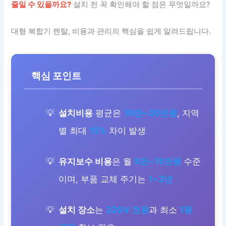
줄일 수 있을까요?
설치 전 꼭 확인해야 할 점은 무엇일까요?
대형 복합기 렌탈, 비용과 관리의 핵심을 쉽게 알려드립니다.
핵심 포인트
설치비용
평균은
10만~30만원
, 지역
별 최대
15%
차이 발생
유지보수 비용
은 월
5만~15만원
수준
이며, 부품 교체 주기는
1~2년
설치 장소
는
220V 전원
과 최소
1평