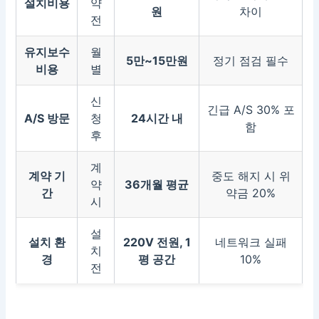
설치비용
약
원
차이
전
유지보수
월
5만~15만원
정기 점검 필수
비용
별
신
긴급 A/S 30% 포
A/S 방문
청
24시간 내
함
후
계
계약 기
중도 해지 시 위
약
36개월 평균
간
약금 20%
시
설
설치 환
220V 전원, 1
네트워크 실패
치
경
평 공간
10%
전