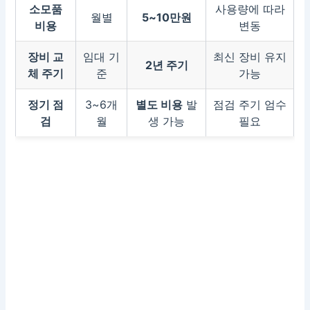
소모품
사용량에 따라
월별
5~10만원
비용
변동
장비 교
임대 기
최신 장비 유지
2년 주기
체 주기
준
가능
정기 점
3~6개
별도 비용
발
점검 주기 엄수
검
월
생 가능
필요