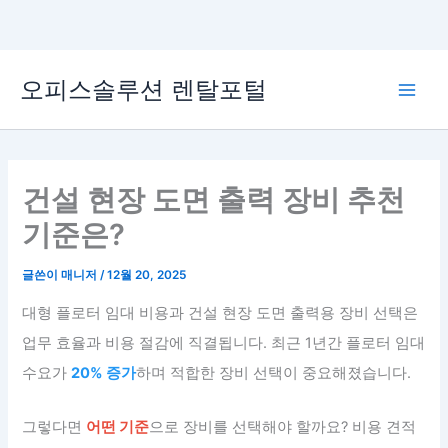
콘
오피스솔루션 렌탈포털
텐
Main
츠
로
Men
건
너
건설 현장 도면 출력 장비 추천
뛰
기준은?
기
글쓴이
매니저
/
12월 20, 2025
대형 플로터 임대 비용과 건설 현장 도면 출력용 장비 선택은
업무 효율과 비용 절감에 직결됩니다. 최근 1년간 플로터 임대
수요가
20% 증가
하며 적합한 장비 선택이 중요해졌습니다.
그렇다면
어떤 기준
으로 장비를 선택해야 할까요? 비용 견적