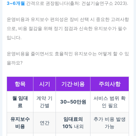
3~6개월
간격으로 권장됩니다(출처: 건설기술연구소 2023).
운영비용과 유지보수 편의성은 장비 선택 시 중요한 고려사항
으로, 비용 절감을 위해 정기 점검과 신속한 유지보수가 필수
입니다.
운영비용을 줄이면서도 효율적인 유지보수는 어떻게 할 수 있
을까요?
항목
시기
기간·비용
주의사항
월 임대
계약 기
서비스 범위 확
30~50만원
료
간별
인 필요
유지보수
임대료의
추가 비용 발생
연간
비용
10%
내외
가능