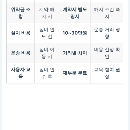
위약금 조
계약 해
계약서 별도
해지 조건 숙
항
지 시
명시
지
장비 인
운송 거리 영
설치 비용
10~30만원
도 전
향
장비 이
비용 산정 확
운송 비용
거리별 차이
동 시
인
사용자 교
장비 인
교육 참여 권
대부분 무료
육
수 후
장