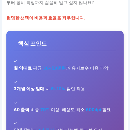
부터 장비 특징까지 꼼꼼히 알고 싶지 않나요?
현명한 선택이 비용과 효율을 좌우합니다.
핵심 포인트
✓
월 임대료
평균
30~50만원
과 유지보수 비용 파악
✓
3개월 이상 임대
시
5~10%
할인 적용
✓
A0 출력
비중
70%
이상, 해상도 최소
600dpi
필요
✓